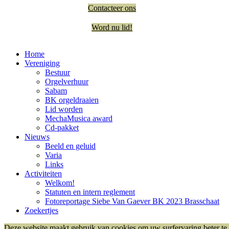
Contacteer ons
Word nu lid!
Home
Vereniging
Bestuur
Orgelverhuur
Sabam
BK orgeldraaien
Lid worden
MechaMusica award
Cd-pakket
Nieuws
Beeld en geluid
Varia
Links
Activiteiten
Welkom!
Statuten en intern reglement
Fotoreportage Siebe Van Gaever BK 2023 Brasschaat
Zoekertjes
Deze website maakt gebruik van cookies om uw surfervaring beter te