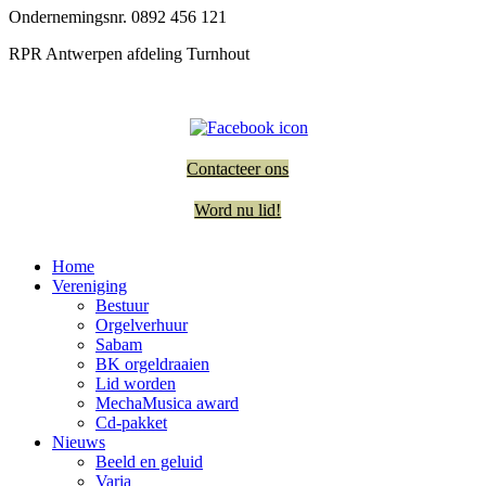
Ondernemingsnr. 0892 456 121
RPR Antwerpen afdeling Turnhout
Contacteer ons
Word nu lid!
Home
Vereniging
Bestuur
Orgelverhuur
Sabam
BK orgeldraaien
Lid worden
MechaMusica award
Cd-pakket
Nieuws
Beeld en geluid
Varia