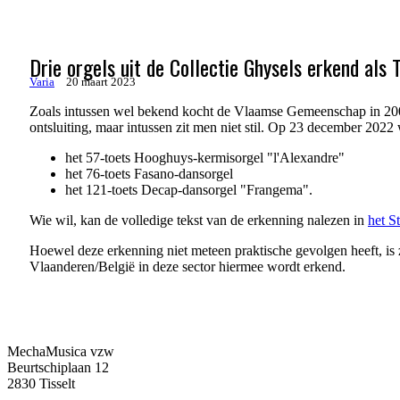
Drie orgels uit de Collectie Ghysels erkend als 
Varia
20 maart 2023
Zoals intussen wel bekend kocht de Vlaamse Gemeenschap in 2006 d
ontsluiting, maar intussen zit men niet stil. Op 23 december 2022
het 57-toets Hooghuys-kermisorgel "l'Alexandre"
het 76-toets Fasano-dansorgel
het 121-toets Decap-dansorgel "Frangema".
Wie wil, kan de volledige tekst van de erkenning nalezen in
het S
Hoewel deze erkenning niet meteen praktische gevolgen heeft, is
Vlaanderen/België in deze sector hiermee wordt erkend.
MechaMusica vzw
Beurtschiplaan 12
2830 Tisselt