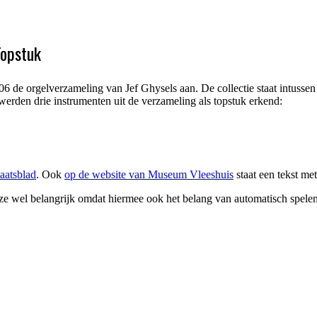
Topstuk
e orgelverzameling van Jef Ghysels aan. De collectie staat intussen al
 werden drie instrumenten uit de verzameling als topstuk erkend:
taatsblad
. Ook
op de website van Museum Vleeshuis
staat een tekst me
 ze wel belangrijk omdat hiermee ook het belang van automatisch spel