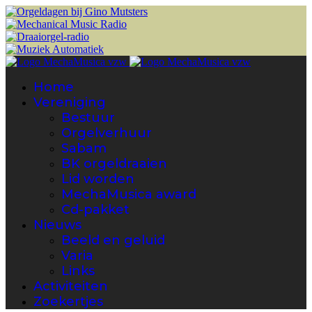
Home
Vereniging
Bestuur
Orgelverhuur
Sabam
BK orgeldraaien
Lid worden
MechaMusica award
Cd-pakket
Nieuws
Beeld en geluid
Varia
Links
Activiteiten
Zoekertjes