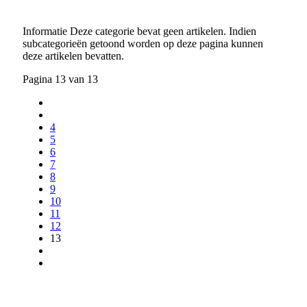
Informatie
Deze categorie bevat geen artikelen. Indien
subcategorieën getoond worden op deze pagina kunnen
deze artikelen bevatten.
Pagina 13 van 13
4
5
6
7
8
9
10
11
12
13