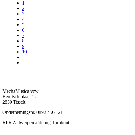
1
2
3
4
5
6
7
8
9
10
MechaMusica vzw
Beurtschiplaan 12
2830 Tisselt
Ondernemingsnr. 0892 456 121
RPR Antwerpen afdeling Turnhout