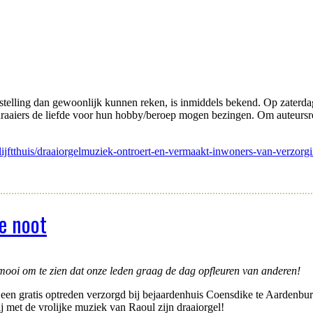
gstelling dan gewoonlijk kunnen reken, is inmiddels bekend. Op zaterd
draaiers de liefde voor hun hobby/beroep mogen bezingen. Om auteursrec
blijftthuis/draaiorgelmuziek-ontroert-en-vermaakt-inwoners-van-verzor
ke noot
mooi om te zien dat onze leden graag de dag opfleuren van anderen!
een gratis optreden verzorgd bij bejaardenhuis Coensdike te Aardenburg 
j met de vrolijke muziek van Raoul zijn draaiorgel!