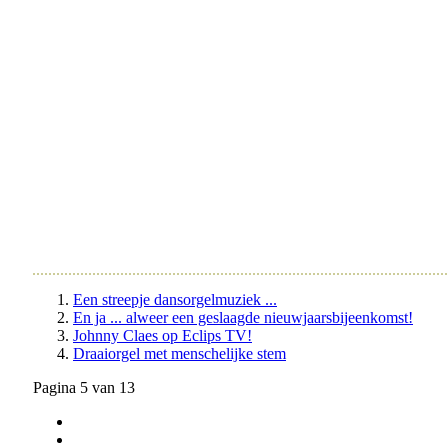
Een streepje dansorgelmuziek ...
En ja ... alweer een geslaagde nieuwjaarsbijeenkomst!
Johnny Claes op Eclips TV!
Draaiorgel met menschelijke stem
Pagina 5 van 13