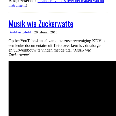
Bekijk zeker ook
de andere video's over het maken van dit
instrument
!
Musik wie Zuckerwatte
Beeld en geluid
20 februari 2016
Op het YouTube-kanaal van onze zustervereniging KDV is
een leuke documentaire uit 1976 over kermis-, draaiorgel-
en uurwerkbouw te vinden met de titel "
Musik wie
Zuckerwatte
":