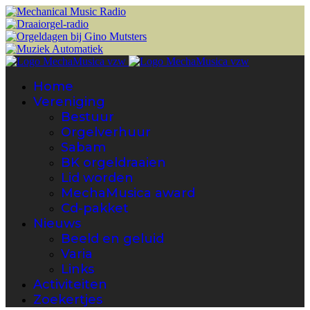
Home
Vereniging
Bestuur
Orgelverhuur
Sabam
BK orgeldraaien
Lid worden
MechaMusica award
Cd-pakket
Nieuws
Beeld en geluid
Varia
Links
Activiteiten
Zoekertjes