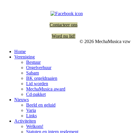
Contacteer ons
Word nu lid!
© 2026 MechaMusica vzw
Home
Vereniging
Bestuur
Orgelverhuur
Sabam
BK orgeldraaien
Lid worden
MechaMusica award
Cd-pakket
Nieuws
Beeld en geluid
Varia
Links
Activiteiten
Welkom!
Statuten en intern reglement