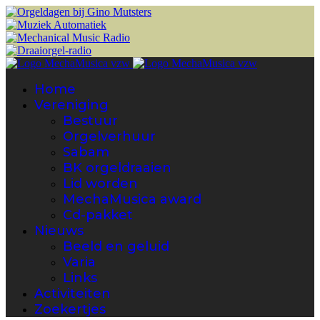
Home
Vereniging
Bestuur
Orgelverhuur
Sabam
BK orgeldraaien
Lid worden
MechaMusica award
Cd-pakket
Nieuws
Beeld en geluid
Varia
Links
Activiteiten
Zoekertjes