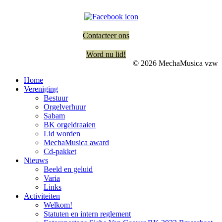
Contacteer ons
Word nu lid!
© 2026 MechaMusica vzw
Home
Vereniging
Bestuur
Orgelverhuur
Sabam
BK orgeldraaien
Lid worden
MechaMusica award
Cd-pakket
Nieuws
Beeld en geluid
Varia
Links
Activiteiten
Welkom!
Statuten en intern reglement