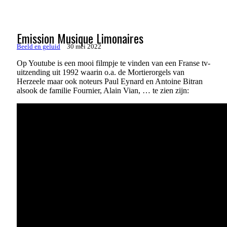
Emission Musique Limonaires
Beeld en geluid
30 mei 2022
Op Youtube is een mooi filmpje te vinden van een Franse tv-
uitzending uit 1992 waarin o.a. de Mortierorgels van
Herzeele maar ook noteurs Paul Eynard en Antoine Bitran
alsook de familie Fournier, Alain Vian, … te zien zijn: