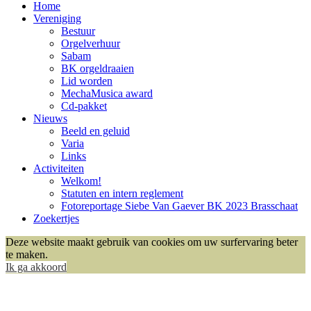
Home
Vereniging
Bestuur
Orgelverhuur
Sabam
BK orgeldraaien
Lid worden
MechaMusica award
Cd-pakket
Nieuws
Beeld en geluid
Varia
Links
Activiteiten
Welkom!
Statuten en intern reglement
Fotoreportage Siebe Van Gaever BK 2023 Brasschaat
Zoekertjes
Deze website maakt gebruik van cookies om uw surfervaring beter
te maken.
Ik ga akkoord