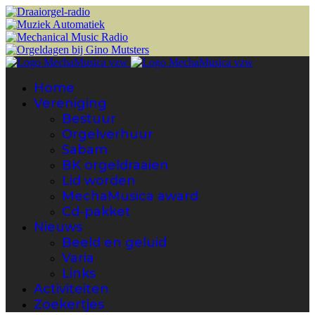
Home
Vereniging
Bestuur
Orgelverhuur
Sabam
BK orgeldraaien
Lid worden
MechaMusica award
Cd-pakket
Nieuws
Beeld en geluid
Varia
Links
Activiteiten
Zoekertjes