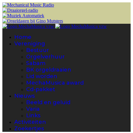
Home
Vereniging
Bestuur
Orgelverhuur
Sabam
BK orgeldraaien
Lid worden
MechaMusica award
Cd-pakket
Nieuws
Beeld en geluid
Varia
Links
Activiteiten
Zoekertjes