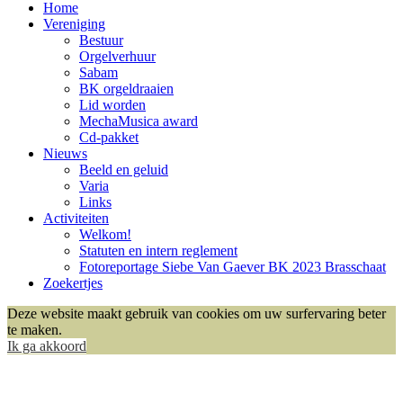
Home
Vereniging
Bestuur
Orgelverhuur
Sabam
BK orgeldraaien
Lid worden
MechaMusica award
Cd-pakket
Nieuws
Beeld en geluid
Varia
Links
Activiteiten
Welkom!
Statuten en intern reglement
Fotoreportage Siebe Van Gaever BK 2023 Brasschaat
Zoekertjes
Deze website maakt gebruik van cookies om uw surfervaring beter
te maken.
Ik ga akkoord